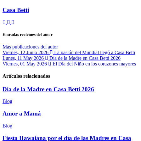
Casa Betti
Suscribirse a las actualizaciones
Cancelar la suscripción a las actualizaciones del autor
Casa Betti
Entradas recientes del autor
Más publicaciones del autor
Viernes, 12 Junio 2026
La pasión del Mundial llegó a Casa Betti
Lunes, 11 May 2026
Día de la Madre en Casa Betti 2026
Viernes, 01 May 2026
El Día del Niño en los corazones mayores
Artículos relacionados
Día de la Madre en Casa Betti 2026
Blog
Amor a Mamá
Blog
Fiesta Hawaiana por el día de las Madres en Casa