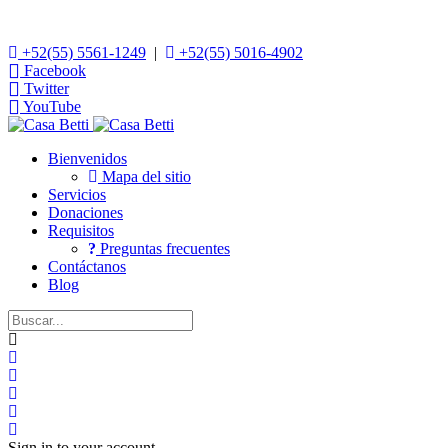
+52(55) 5561-1249
|
+52(55) 5016-4902
Facebook
Twitter
YouTube
Bienvenidos
Mapa del sitio
Servicios
Donaciones
Requisitos
Preguntas frecuentes
Contáctanos
Blog
Home
Search
Suscribirse a las actualizaciones
Darse de baja del blog
Sign In
Sign in to your account