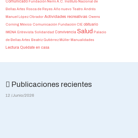
Comunicado
Fundación Nemi A.C.
Instituto Nacional de
Bellas Artes
Rosca de Reyes
Año nuevo
Teatro
Andrés
Actividades recreativas
Manuel López Obrador
Owens
obituario
Corning México
Comunicación
Fundación CIE
Salud
Convivencia
IMENA
Entrevista
Solidaridad
Palacio
de Bellas Artes
Beatriz Gutiérrez Müller
Manualidades
Lectura
Quédate en casa
Publicaciones recientes
12 /Junio/2026