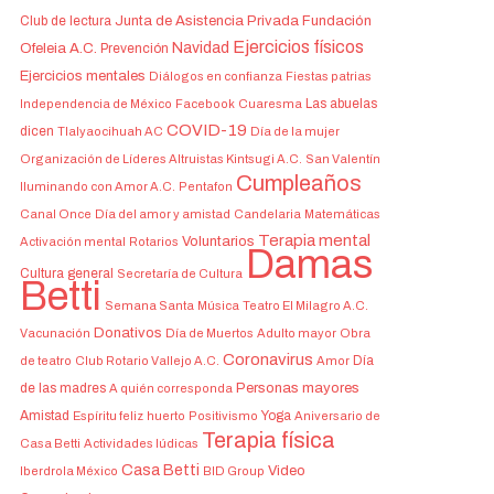
Club de lectura
Junta de Asistencia Privada
Fundación
Ejercicios físicos
Navidad
Ofeleia A.C.
Prevención
Ejercicios mentales
Diálogos en confianza
Fiestas patrias
Las abuelas
Independencia de México
Facebook
Cuaresma
COVID-19
dicen
Tlalyaocihuah AC
Día de la mujer
Organización de Líderes Altruistas Kintsugi A.C.
San Valentín
Cumpleaños
Iluminando con Amor A.C.
Pentafon
Canal Once
Día del amor y amistad
Candelaria
Matemáticas
Terapia mental
Voluntarios
Activación mental
Rotarios
Damas
Cultura general
Secretaría de Cultura
Betti
Semana Santa
Música
Teatro El Milagro A.C.
Donativos
Vacunación
Día de Muertos
Adulto mayor
Obra
Coronavirus
Día
de teatro
Club Rotario Vallejo A.C.
Amor
de las madres
Personas mayores
A quién corresponda
Amistad
Yoga
Espíritu feliz
huerto
Positivismo
Aniversario de
Terapia física
Casa Betti
Actividades lúdicas
Casa Betti
Video
Iberdrola México
BID Group