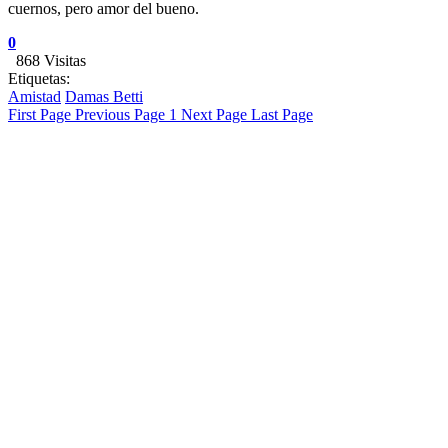
cuernos, pero amor del bueno.
0
868 Visitas
Etiquetas:
Amistad
Damas Betti
First Page
Previous Page
1
Next Page
Last Page