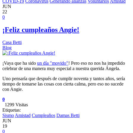
COVID-19
Coronavirus
Generando alianzas
Voluntarios
Amistad
JUN
22
0
¡Feliz cumpleaños Angie!
Casa Betti
Blog
¡Vaya que ha sido
un día "movido"
! Pero eso no nos ha impedido
celebrar de una manera muy especial a nuestra querida Ángela.
Uno pensaría que después de cumplir noventa y tantos años, sería
tiempo de tomarse las cosas con cierta calma, pero eso no sucede
con Angie.
0
1299 Visitas
Etiquetas:
Sismo
Amistad
Cumpleaños
Damas Betti
JUN
19
0