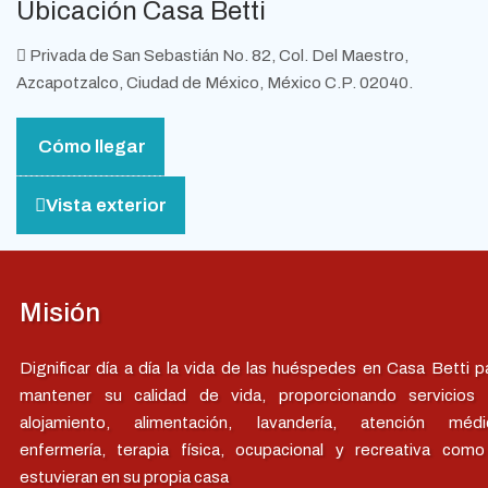
Ubicación Casa Betti
Privada de San Sebastián No. 82, Col. Del Maestro,
Azcapotzalco, Ciudad de México, México C.P. 02040.
Cómo llegar
Vista exterior
Misión
Dignificar día a día la vida de las huéspedes en Casa Betti p
mantener su calidad de vida, proporcionando servicios
alojamiento, alimentación, lavandería, atención médi
enfermería, terapia física, ocupacional y recreativa como
estuvieran en su propia casa