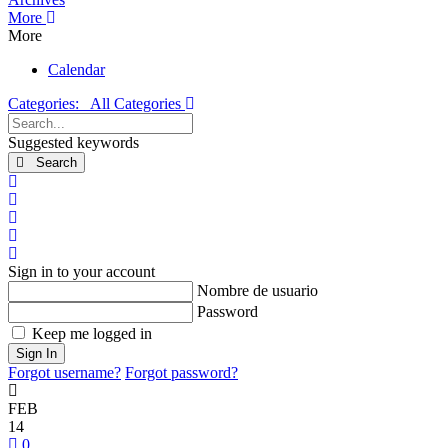
More
More
Calendar
Categories:
All Categories
Search...
Suggested keywords
Search
x
Search
Suscribirse a las actualizaciones
Darse de baja del blog
Sign In
Sign in to your account
Nombre de usuario
Password
Keep me logged in
Sign In
Forgot username?
Forgot password?
FEB
14
0