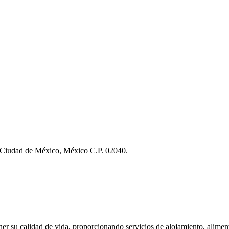
, Ciudad de México, México C.P. 02040.
ner su calidad de vida, proporcionando servicios de alojamiento, aliment