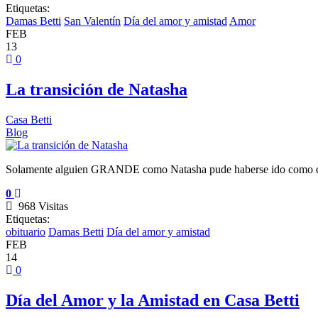
Etiquetas:
Damas Betti
San Valentín
Día del amor y amistad
Amor
FEB
13
0
La transición de Natasha
Casa Betti
Blog
Solamente alguien GRANDE como Natasha pude haberse ido como ell
0
968 Visitas
Etiquetas:
obituario
Damas Betti
Día del amor y amistad
FEB
14
0
Día del Amor y la Amistad en Casa Betti