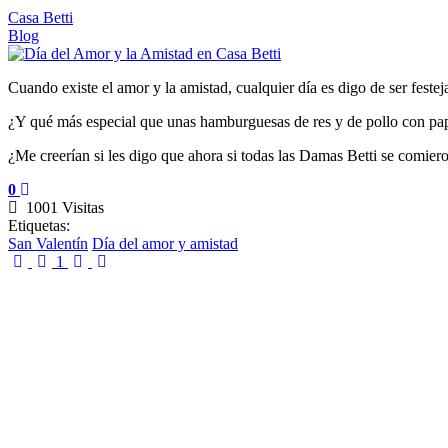
Casa Betti
Blog
Cuando existe el amor y la amistad, cualquier día es digo de ser feste
¿Y qué más especial que unas hamburguesas de res y de pollo con papa
¿Me creerían si les digo que ahora si todas las Damas Betti se comier
0
1001 Visitas
Etiquetas:
San Valentín
Día del amor y amistad
First Page
Previous Page
Next Page
Last Page
1