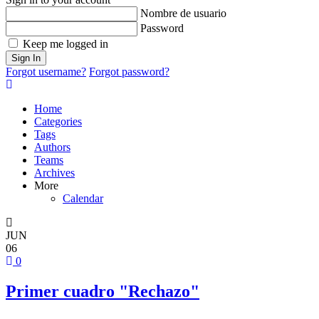
Nombre de usuario
Password
Keep me logged in
Sign In
Forgot username?
Forgot password?
Home
Categories
Tags
Authors
Teams
Archives
More
Calendar
JUN
06
0
Primer cuadro "Rechazo"