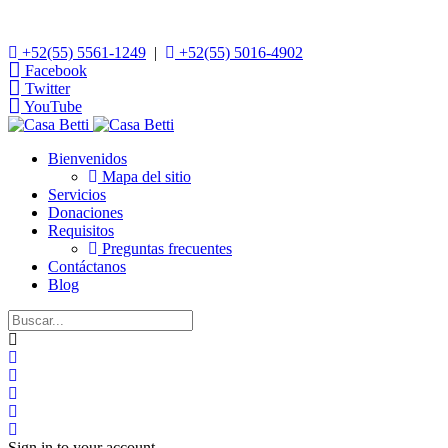
+52(55) 5561-1249
|
+52(55) 5016-4902
Facebook
Twitter
YouTube
Bienvenidos
Mapa del sitio
Servicios
Donaciones
Requisitos
Preguntas frecuentes
Contáctanos
Blog
Home
Search
Suscribirse a las actualizaciones
Darse de baja del blog
Sign In
Sign in to your account