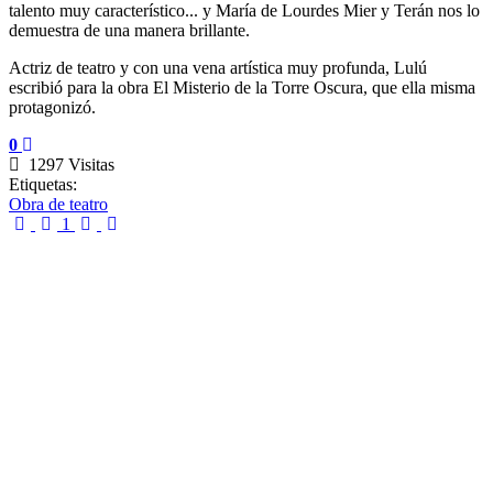
talento muy característico... y María de Lourdes Mier y Terán nos lo
demuestra de una manera brillante.
Actriz de teatro y con una vena artística muy profunda, Lulú
escribió para la obra El Misterio de la Torre Oscura, que ella misma
protagonizó.
0
1297 Visitas
Etiquetas:
Obra de teatro
First Page
Previous Page
Next Page
Last Page
1