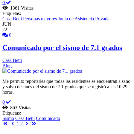
0
1361 Visitas
Etiquetas:
Casa Betti
Personas mayores
Junta de Asistencia Privada
JUN
22
0
Comunicado por el sismo de 7.1 grados
Casa Betti
Blog
Me permito reportarles que todas las residentes se encuentran a sano
y salvo después del sismo de 7.1 grados que se registró a las 10:29
horas.
0
863 Visitas
Etiquetas:
Sismo
Casa Betti
Comunicado
First Page
Previous Page
Next Page
Last Page
1
2