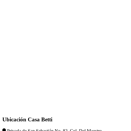
Ubicación Casa Betti
Privada de San Sebastián No. 82, Col. Del Maestro,