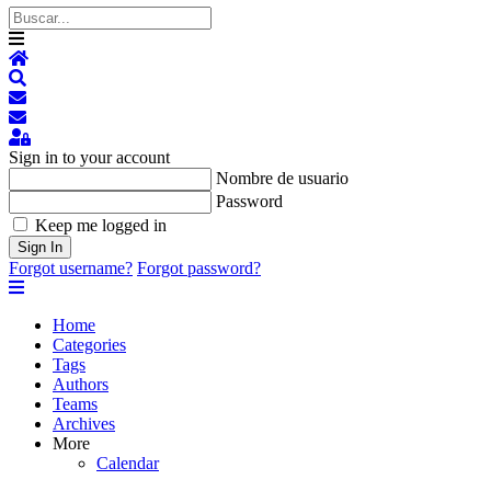
Home
Search
Suscribirse a las actualizaciones
Darse de baja del blog
Sign In
Sign in to your account
Nombre de usuario
Password
Keep me logged in
Sign In
Forgot username?
Forgot password?
Home
Categories
Tags
Authors
Teams
Archives
More
Calendar