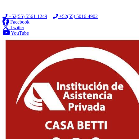
+52(55) 5561-1249
|
+52(55) 5016-4902
Facebook
Twitter
YouTube