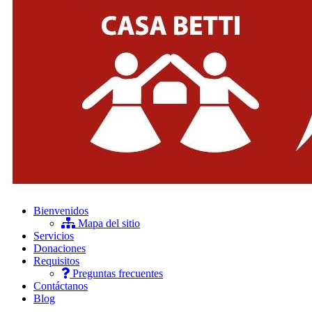
Bienvenidos
Mapa del sitio
Servicios
Donaciones
Requisitos
Preguntas frecuentes
Contáctanos
Blog