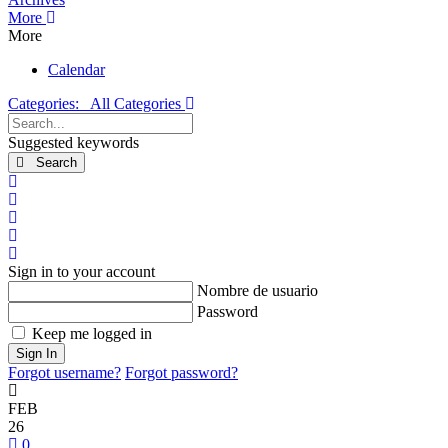
More
More
Calendar
Categories:
All Categories
Search...
Suggested keywords
Search
x
Search
Suscribirse a las actualizaciones
Darse de baja del blog
Sign In
Sign in to your account
Nombre de usuario
Password
Keep me logged in
Sign In
Forgot username?
Forgot password?
FEB
26
0