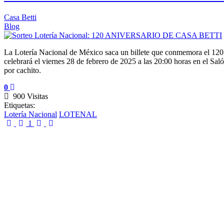
Casa Betti
Blog
La Lotería Nacional de México saca un billete que conmemora el 120 an
celebrará el viernes 28 de febrero de 2025 a las 20:00 horas en el Sal
por cachito.
0
900 Visitas
Etiquetas:
Lotería Nacional
LOTENAL
First Page
Previous Page
Next Page
Last Page
1