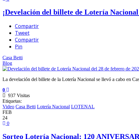
¡Develación del billete de Lotería Nacional
Compartir
Tweet
Compartir
Pin
Casa Betti
Blog
La develación del billete de la Lotería Nacional se llevó a cabo en Ca
0
937 Visitas
Etiquetas:
Video
Casa Betti
Lotería Nacional
LOTENAL
FEB
24
0
Sorteo Lotería Nacional: 120 ANIVERS