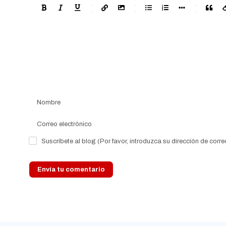
-
-
-
-
-
-
-
-
-
-
-
-
-
-
-
-
-
-
-
-
-
-
-
-
-
-
-
-
-
-
-
-
-
-
-
-
-
-
-
-
-
-
-
-
-
Suscríbete al blog (Por favor, introduzca su dirección de corre
Envía tu comentario