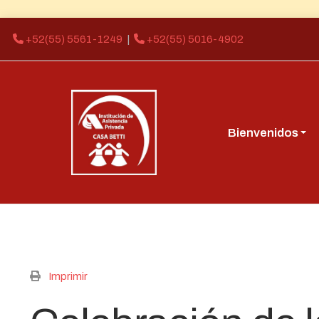
+52(55) 5561-1249
|
+52(55) 5016-4902
Bienvenidos
Imprimir