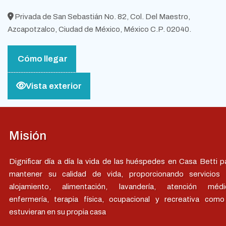
Privada de San Sebastián No. 82, Col. Del Maestro,
Azcapotzalco, Ciudad de México, México C.P. 02040.
Cómo llegar
Vista exterior
Misión
Dignificar día a día la vida de las huéspedes en Casa Betti p
mantener su calidad de vida, proporcionando servicios
alojamiento, alimentación, lavandería, atención médi
enfermería, terapia física, ocupacional y recreativa como
estuvieran en su propia casa