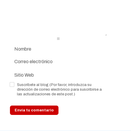
-
-
-
-
-
-
-
-
-
-
-
-
-
-
-
-
-
-
-
-
-
-
-
-
-
-
-
-
-
-
-
-
-
-
-
-
Suscríbete al blog (Por favor, introduzca su
dirección de correo electrónico para suscribirse a
las actualizaciones de este post.)
Envía tu comentario