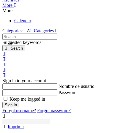
More
More
Calendar
Categories:
All Categories
Search...
Suggested keywords
Search
x
Search
Suscribirse a las actualizaciones
Darse de baja del blog
Sign In
Sign in to your account
Nombre de usuario
Password
Keep me logged in
Sign In
Forgot username?
Forgot password?
Imprimir