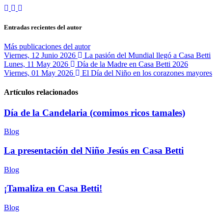
Suscribirse a las actualizaciones
Cancelar la suscripción a las actualizaciones del autor
Casa Betti
Entradas recientes del autor
Más publicaciones del autor
Viernes, 12 Junio 2026
La pasión del Mundial llegó a Casa Betti
Lunes, 11 May 2026
Día de la Madre en Casa Betti 2026
Viernes, 01 May 2026
El Día del Niño en los corazones mayores
Artículos relacionados
Día de la Candelaria (comimos ricos tamales)
Blog
La presentación del Niño Jesús en Casa Betti
Blog
¡Tamaliza en Casa Betti!
Blog