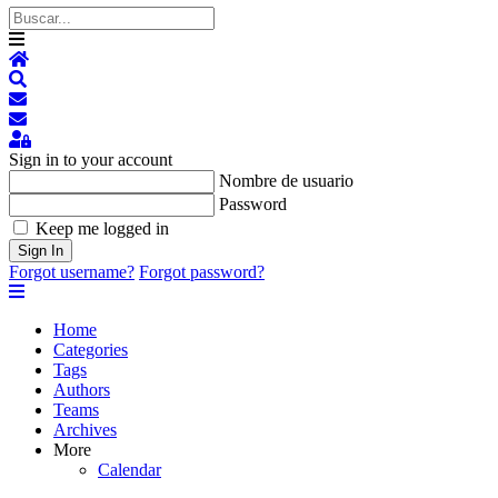
Home
Search
Suscribirse a las actualizaciones
Darse de baja del blog
Sign In
Sign in to your account
Nombre de usuario
Password
Keep me logged in
Sign In
Forgot username?
Forgot password?
Home
Categories
Tags
Authors
Teams
Archives
More
Calendar