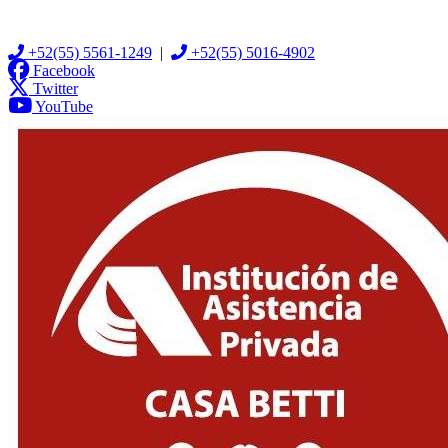
+52(55) 5561-1249
|
+52(55) 5016-4902
Facebook
Twitter
YouTube