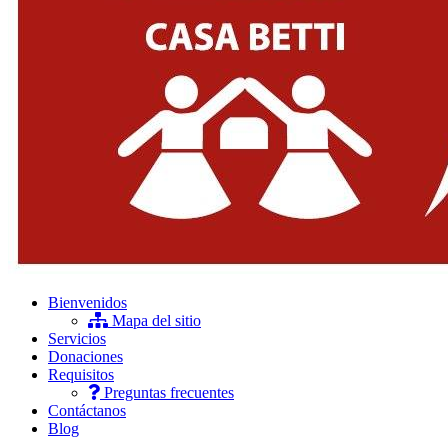
Bienvenidos
Mapa del sitio
Servicios
Donaciones
Requisitos
Preguntas frecuentes
Contáctanos
Blog