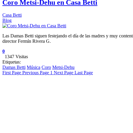
Coro Metsi-Dehu en Casa Betti
Casa Betti
Blog
Las Damas Betti siguen festejando el día de las madres y muy content
director Fermín Rivera G.
0
1347 Visitas
Etiquetas:
Damas Betti
Música
Coro
Metsi-Dehu
First Page
Previous Page
1
Next Page
Last Page