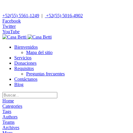
+52(55) 5561-1249
|
+52(55) 5016-4902
Facebook
Twitter
YouTube
Bienvenidos
Mapa del sitio
Servicios
Donaciones
Requisitos
Preguntas frecuentes
Contáctanos
Blog
Home
Categories
Tags
Authors
Teams
Archives
More