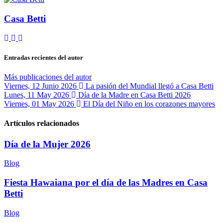
Casa Betti
Suscribirse a las actualizaciones
Cancelar la suscripción a las actualizaciones del autor
Casa Betti
Entradas recientes del autor
Más publicaciones del autor
Viernes, 12 Junio 2026
La pasión del Mundial llegó a Casa Betti
Lunes, 11 May 2026
Día de la Madre en Casa Betti 2026
Viernes, 01 May 2026
El Día del Niño en los corazones mayores
Artículos relacionados
Día de la Mujer 2026
Blog
Fiesta Hawaiana por el día de las Madres en Casa
Betti
Blog