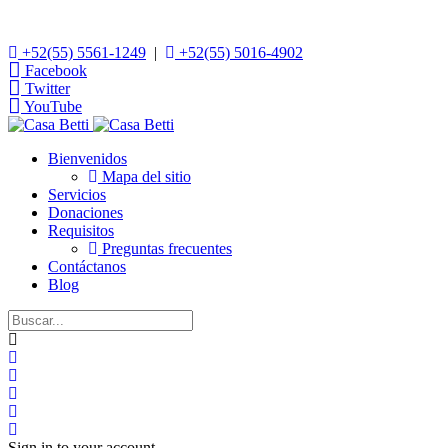
+52(55) 5561-1249
|
+52(55) 5016-4902
Facebook
Twitter
YouTube
Bienvenidos
Mapa del sitio
Servicios
Donaciones
Requisitos
Preguntas frecuentes
Contáctanos
Blog
Home
Search
Suscribirse a las actualizaciones
Darse de baja del blog
Sign In
Sign in to your account