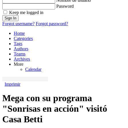
Nombre de usuario
Password
Keep me logged in
Sign In
Forgot username?
Forgot password?
Home
Categories
Tags
Authors
Teams
Archives
More
Calendar
Imprimir
Mega con su programa
"Sonrisas en acción" visitó
Casa Betti