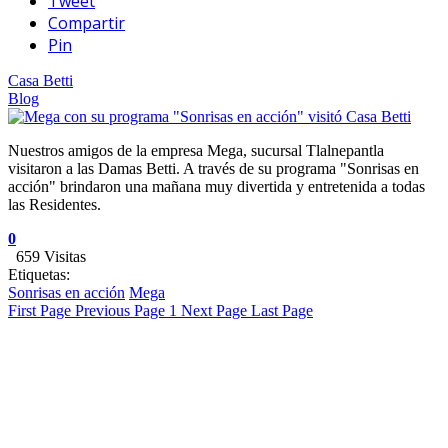
Tweet
Compartir
Pin
Casa Betti
Blog
Nuestros amigos de la empresa Mega, sucursal Tlalnepantla
visitaron a las Damas Betti. A través de su programa "Sonrisas en
acción" brindaron una mañana muy divertida y entretenida a todas
las Residentes.
0
659 Visitas
Etiquetas:
Sonrisas en acción
Mega
First Page
Previous Page
1
Next Page
Last Page