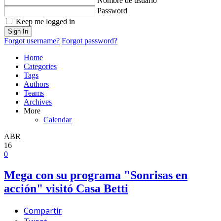
Nombre de usuario
Password
Keep me logged in
Sign In
Forgot username?
Forgot password?
Home
Categories
Tags
Authors
Teams
Archives
More
Calendar
ABR
16
0
Mega con su programa "Sonrisas en
acción" visitó Casa Betti
Compartir