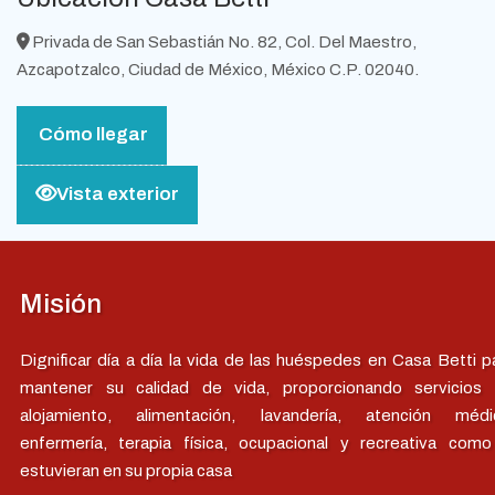
Privada de San Sebastián No. 82, Col. Del Maestro,
Azcapotzalco, Ciudad de México, México C.P. 02040.
Cómo llegar
Vista exterior
Misión
Dignificar día a día la vida de las huéspedes en Casa Betti p
mantener su calidad de vida, proporcionando servicios
alojamiento, alimentación, lavandería, atención médi
enfermería, terapia física, ocupacional y recreativa como
estuvieran en su propia casa