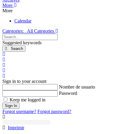
More
More
Calendar
Categories:
All Categories
Search...
Suggested keywords
Search
x
Search
Suscribirse a las actualizaciones
Darse de baja del blog
Sign In
Sign in to your account
Nombre de usuario
Password
Keep me logged in
Sign In
Forgot username?
Forgot password?
Imprimir