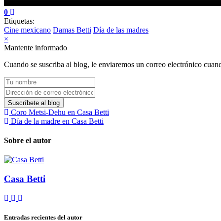
0
Etiquetas:
Cine mexicano
Damas Betti
Día de las madres
×
Mantente informado
Cuando se suscriba al blog, le enviaremos un correo electrónico cuando
Tu nombre
Dirección de correo electrónico
Suscríbete al blog
Coro Metsi-Dehu en Casa Betti
Día de la madre en Casa Betti
Sobre el autor
Casa Betti
Suscribirse a las actualizaciones
Cancelar la suscripción a las actualizaciones del autor
Casa Betti
Entradas recientes del autor